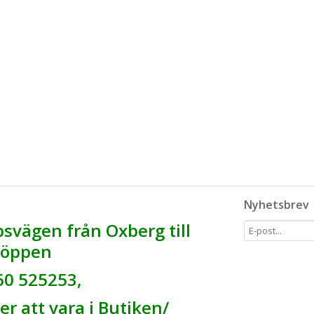
Nyhetsbrev
svägen från Oxberg till
r öppen
60 525253,
r att vara i Butiken/