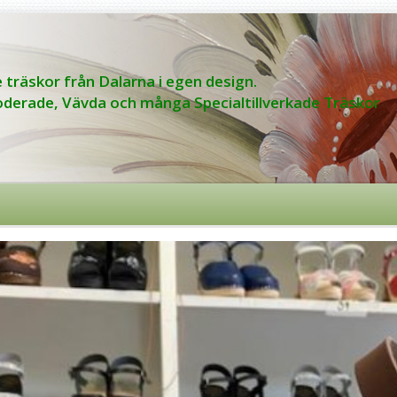
 träskor från Dalarna i egen design.
derade, Vävda och många Specialtillverkade Träskor