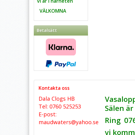
vi är i närheten
VÄLKOMNA
Betalsätt
Kontakta oss
Vasalopp
Dala Clogs HB
Tel: 0760 525253
Sälen ä
E-post:
Ring 07
maudwaters@yahoo.se
vi komme