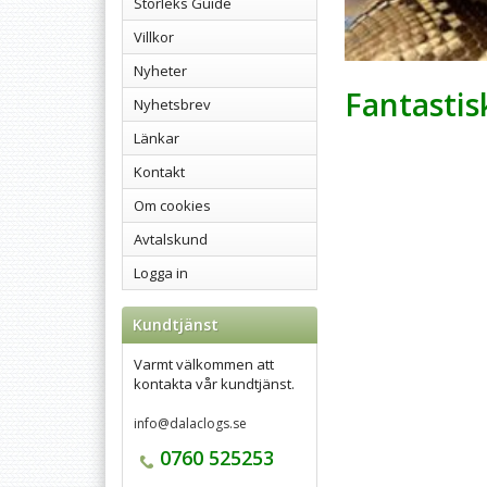
Storleks Guide
Villkor
Nyheter
Fantastis
Nyhetsbrev
Länkar
Kontakt
Om cookies
Avtalskund
Logga in
Kundtjänst
Varmt välkommen att
kontakta vår kundtjänst.
info@dalaclogs.se
0760 525253