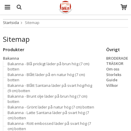
Startsida
Sitemap
Produkten har blivit tillagd i varukorgen
Sitemap
Produkter
Övrigt
Bakanna
BRODERADE
TRÄSKOR
Bakanna - Blå prickigt läder på brun hög (7 cm)
botten
Om oss
Bakanna - Blått läder på en natur hög (7 cm)
Storleks
botten
Guide
Bakanna - Blått Santana läder på svart hög/hög
Villkor
(9 cm) botten
Bakanna - Brunt olje läder på brun hög (7 cm)
botten
Bakanna - Grönt läder på natur hög (7 cm) botten
Bakanna - Latte Santana läder på svart hög (7
cm) botten
Bakanna - Rött embossed läder på svart hög (7
cm) botten