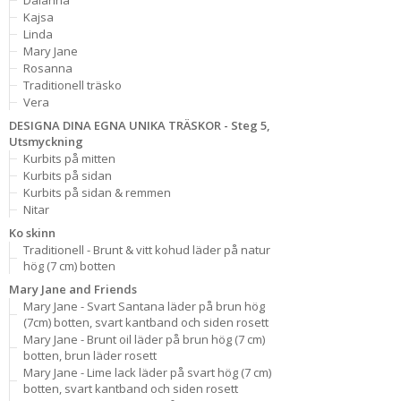
Dalanna
Kajsa
Linda
Mary Jane
Rosanna
Traditionell träsko
Vera
DESIGNA DINA EGNA UNIKA TRÄSKOR - Steg 5,
Utsmyckning
Kurbits på mitten
Kurbits på sidan
Kurbits på sidan & remmen
Nitar
Ko skinn
Traditionell - Brunt & vitt kohud läder på natur
hög (7 cm) botten
Mary Jane and Friends
Mary Jane - Svart Santana läder på brun hög
(7cm) botten, svart kantband och siden rosett
Mary Jane - Brunt oil läder på brun hög (7 cm)
botten, brun läder rosett
Mary Jane - Lime lack läder på svart hög (7 cm)
botten, svart kantband och siden rosett