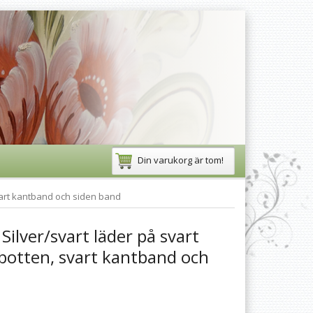
Din varukorg är tom!
svart kantband och siden band
Silver/svart läder på svart
botten, svart kantband och