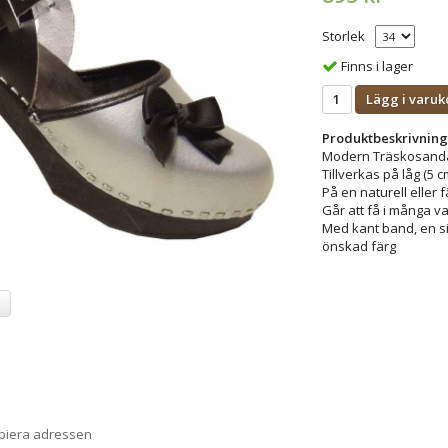
Storlek
Finns i lager
Lägg i varuk
Produktbeskrivning
Modern Träskosanda
Tillverkas på låg (5 c
På en naturell eller f
Går att få i många va
Med kant band, en sid
önskad färg
a
opiera adressen