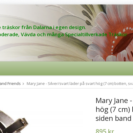
 träskor från Dalarna i egen design.
derade, Vävda och många Specialtillverkade Träskor
and Friends
Mary Jane - Silver/svart läder på svart hög (7 cm) botten, 
Mary Jane - 
hög (7 cm) 
siden band
895 kr