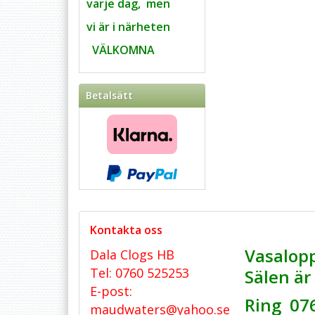
varje dag,
men
vi är i närheten
VÄLKOMNA
Betalsätt
Kontakta oss
Vasalopp
Dala Clogs HB
Tel: 0760 525253
Sälen ä
E-post:
Ring 07
maudwaters@yahoo.se