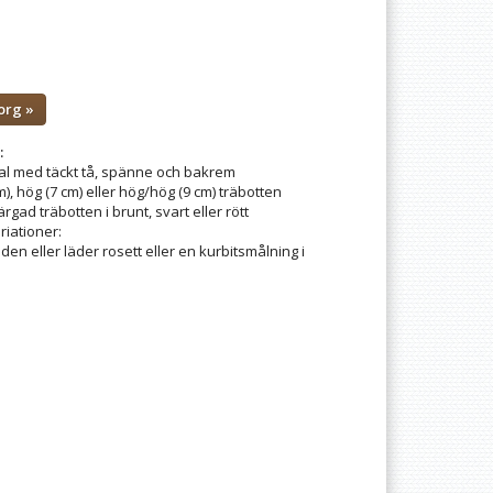
org »
:
l med täckt tå, spänne och bakrem
m), hög (7 cm) eller hög/hög (9 cm) träbotten
ärgad träbotten i brunt, svart eller rött
riationer:
en eller läder rosett eller en kurbitsmålning i