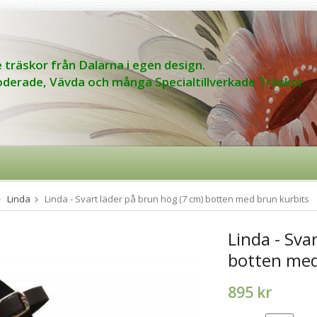
 träskor från Dalarna i egen design.
derade, Vävda och många Specialtillverkade Träskor
Linda
Linda - Svart läder på brun hög (7 cm) botten med brun kurbits
Linda - Sva
botten med
895 kr