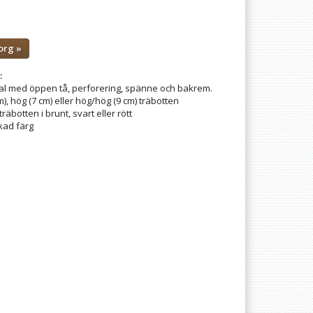
org »
:
 med öppen tå, perforering, spänne och bakrem.
m), hög (7 cm) eller hög/hög (9 cm) träbotten
träbotten i brunt, svart eller rött
kad färg