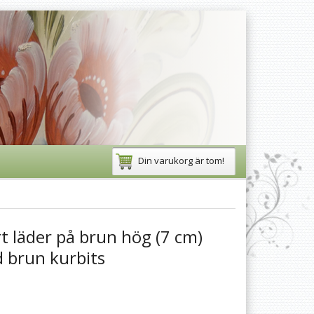
Din varukorg är tom!
rt läder på brun hög (7 cm)
 brun kurbits