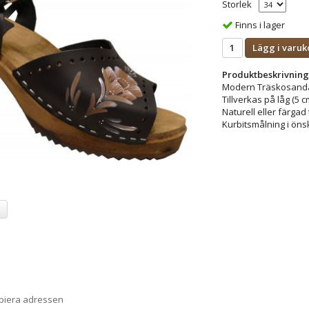
Storlek
Finns i lager
Lägg i varuk
Produktbeskrivning
Modern Träskosandal
Tillverkas på låg (5 c
Naturell eller färgad 
Kurbitsmålning i öns
a
opiera adressen