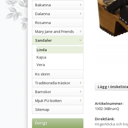
Bakanna
Dalanna
Rosanna
Mary Jane and Friends
Sandaler
Linda
Kajsa
Vera
Ko skinn
Traditionella träskor
Lägg i önskelist
Barnskor
Mjuk PU-botten
Artikelnummer:
1302-36BrunQ
Sitemap
Direktlänk:
Övrigt
Högerklicka och k