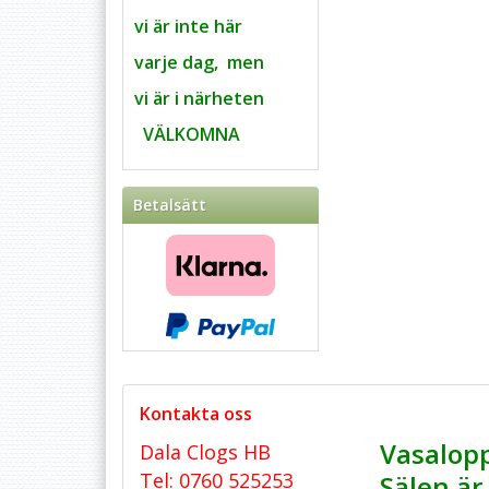
vi är inte här
varje dag,
men
vi är i närheten
VÄLKOMNA
Betalsätt
Kontakta oss
Vasalopp
Dala Clogs HB
Tel: 0760 525253
Sälen ä