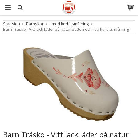
Startsida
Barnskor
- med kurbitsmålning
Produkten har blivit tillagd i varukorgen
Barn Träsko - Vitt lack läder på natur botten och röd kurbits målning
Barn Träsko - Vitt lack läder på natur