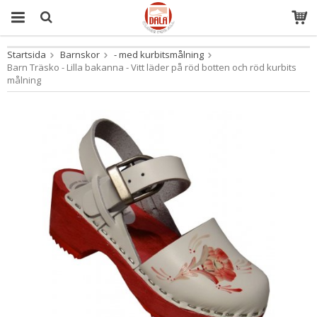
Startsida
Barnskor
- med kurbitsmålning
Produkten har blivit tillagd i varukorgen
Barn Träsko - Lilla bakanna - Vitt läder på röd botten och röd kurbits
målning