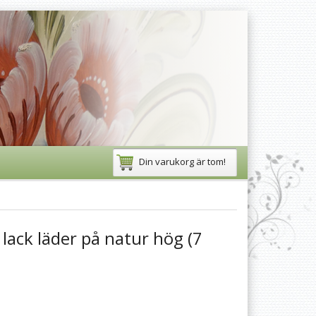
Din varukorg är tom!
t lack läder på natur hög (7