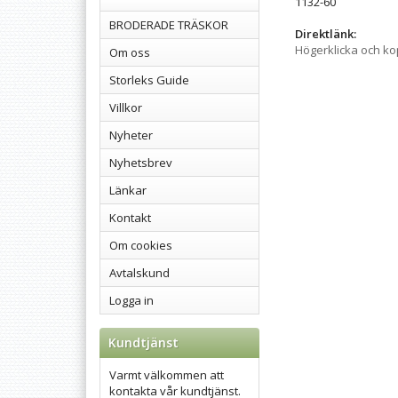
1132-60
BRODERADE TRÄSKOR
Direktlänk:
Högerklicka och k
Om oss
Storleks Guide
Villkor
Nyheter
Nyhetsbrev
Länkar
Kontakt
Om cookies
Avtalskund
Logga in
Kundtjänst
Varmt välkommen att
kontakta vår kundtjänst.