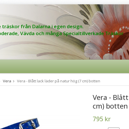
 träskor från Dalarna i egen design.
derade, Vävda och många Specialtillverkade Träskor
Vera
Vera - Blått lack läder på natur hög (7 cm) botten
Vera - Blåt
cm) botten
795 kr