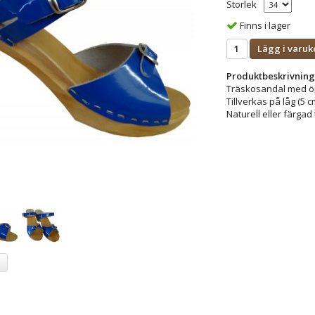
Storlek
Finns i lager
Lägg i varuk
Produktbeskrivning
Träskosandal med öp
Tillverkas på låg (5 c
Naturell eller färgad 
a