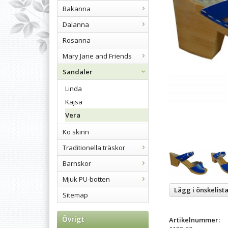
Bakanna
Dalanna
Rosanna
Mary Jane and Friends
Sandaler
Linda
Kajsa
Vera
Ko skinn
Traditionella träskor
Barnskor
Mjuk PU-botten
Lägg i önskelist
Sitemap
Övrigt
Artikelnummer: