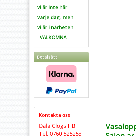
vi är inte här
varje dag,
men
vi är i närheten
VÄLKOMNA
Betalsätt
Kontakta oss
Vasalopp
Dala Clogs HB
Tel: 0760 525253
Sälen ä