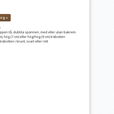
org »
:
pen tå, dubbla spännen, med eller utan bakrem.
m), hög (7 cm) eller hög/hög (9 cm) träbotten
träbotten i brunt, svart eller rött